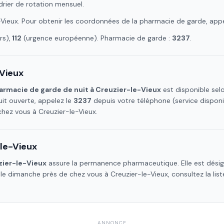
drier de rotation mensuel.
-Vieux
. Pour obtenir les coordonnées de la pharmacie de garde, app
s),
112
(urgence européenne). Pharmacie de garde :
3237
.
-Vieux
armacie de garde de nuit à
Creuzier-le-Vieux
est disponible selo
it ouverte, appelez le
3237
depuis votre téléphone (service dispon
 chez vous à
Creuzier-le-Vieux
.
le-Vieux
zier-le-Vieux
assure la permanence pharmaceutique. Elle est désign
e le dimanche près de chez vous à
Creuzier-le-Vieux
, consultez la li
ANNONCE