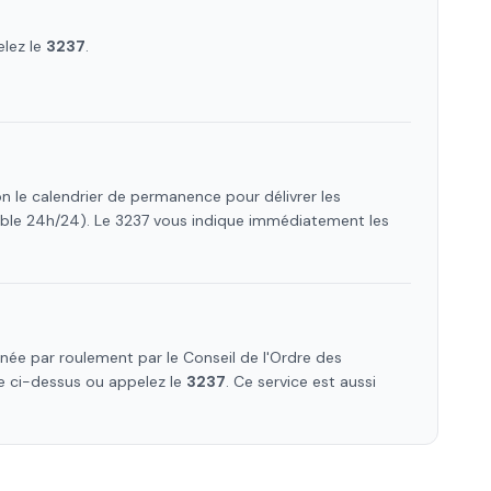
elez le
3237
.
n le calendrier de permanence pour délivrer les
ible 24h/24). Le 3237 vous indique immédiatement les
ée par roulement par le Conseil de l'Ordre des
ste ci-dessus ou appelez le
3237
. Ce service est aussi