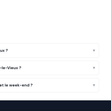
ux ?
▾
-le-Vieux ?
▾
 et le week-end ?
▾