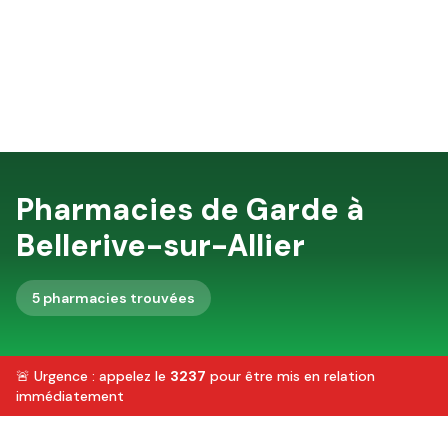
Pharmacies de Garde à
Bellerive-sur-Allier
5
pharmacie
s
trouvée
s
🚨 Urgence : appelez le
3237
pour être mis en relation
immédiatement