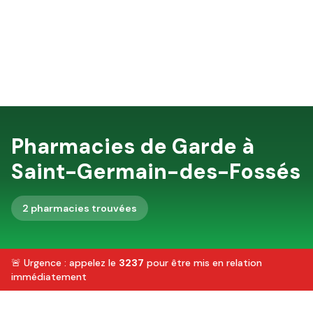
Pharmacies de Garde à
Saint-Germain-des-Fossés
2
pharmacie
s
trouvée
s
🚨 Urgence : appelez le
3237
pour être mis en relation
immédiatement