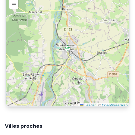
−
Leaflet
|
©
OpenStreetMap
Villes proches