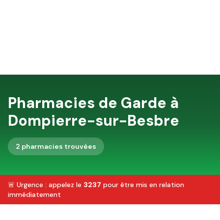
Pharmacies de Garde à
Dompierre-sur-Besbre
2
pharmacie
s
trouvée
s
🚨 Urgence : appelez le
3237
pour être mis en relation
immédiatement