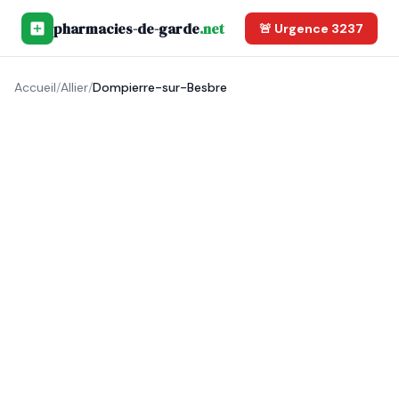
pharmacies-de-garde
.net
🚨 Urgence 3237
Accueil
/
Allier
/
Dompierre-sur-Besbre