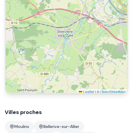
Leaflet
|
©
OpenStreetMap
Villes proches
Moulins
Bellerive-sur-Allier