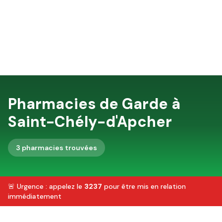
Pharmacies de Garde à
Saint-Chély-d'Apcher
3
pharmacie
s
trouvée
s
🚨 Urgence : appelez le
3237
pour être mis en relation
immédiatement