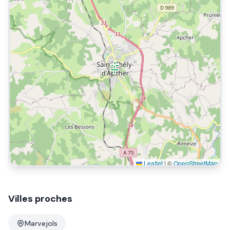
Leaflet
|
©
OpenStreetMap
Villes proches
Marvejols