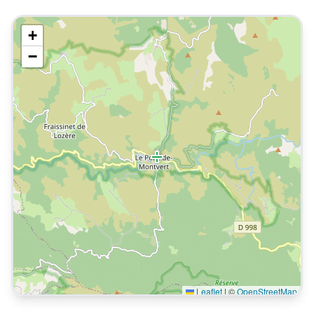
+
−
Leaflet
|
©
OpenStreetMap