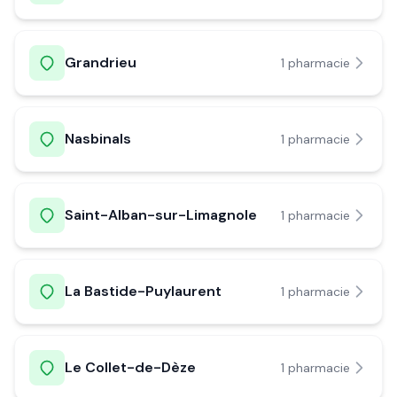
Grandrieu
1
pharmacie
Nasbinals
1
pharmacie
Saint-Alban-sur-Limagnole
1
pharmacie
La Bastide-Puylaurent
1
pharmacie
Le Collet-de-Dèze
1
pharmacie