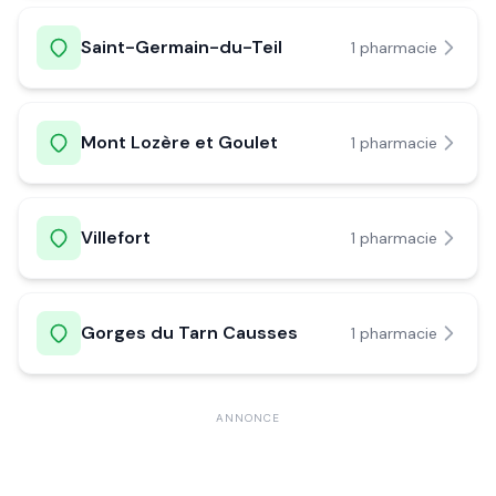
Saint-Germain-du-Teil
1
pharmacie
Mont Lozère et Goulet
1
pharmacie
Villefort
1
pharmacie
Gorges du Tarn Causses
1
pharmacie
ANNONCE