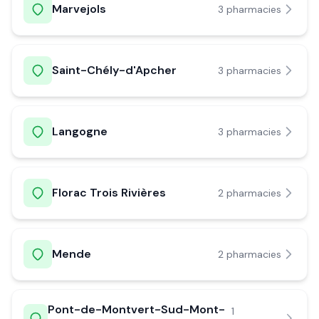
Marvejols
3
pharmacie
s
Saint-Chély-d'Apcher
3
pharmacie
s
Langogne
3
pharmacie
s
Florac Trois Rivières
2
pharmacie
s
Mende
2
pharmacie
s
Pont-de-Montvert-Sud-Mont-
1