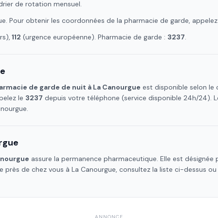
drier de rotation mensuel.
ue
. Pour obtenir les coordonnées de la pharmacie de garde, appelez
s),
112
(urgence européenne). Pharmacie de garde :
3237
.
ue
armacie de garde de nuit à
La Canourgue
est disponible selon le
pelez le
3237
depuis votre téléphone (service disponible 24h/24).
anourgue
.
rgue
anourgue
assure la permanence pharmaceutique. Elle est désignée p
he près de chez vous à
La Canourgue
, consultez la liste ci-dessus o
ANNONCE