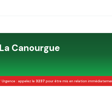
La Canourgue
 Urgence : appelez le
3237
pour être mis en relation immédiateme