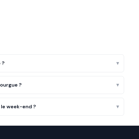
 ?
▾
nourgue ?
▾
t le week-end ?
▾