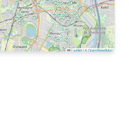
Leaflet
|
©
OpenStreetMap