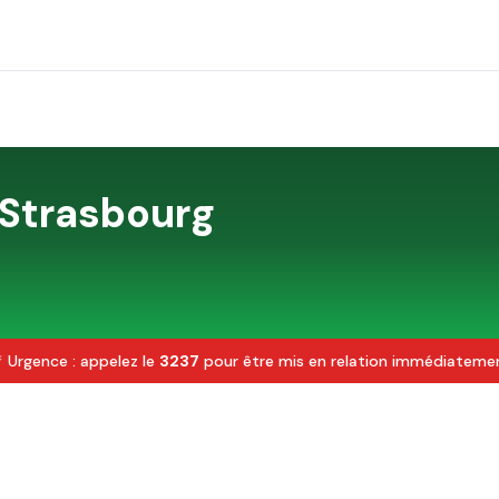
Strasbourg
 Urgence : appelez le
3237
pour être mis en relation immédiateme