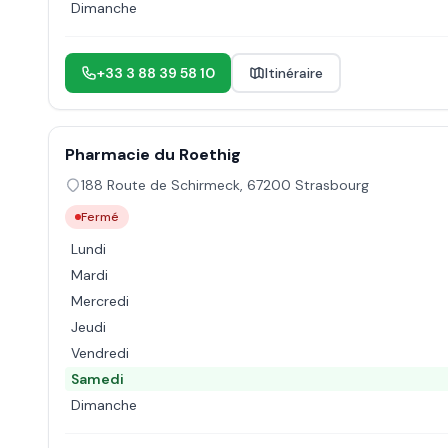
Dimanche
+33 3 88 39 58 10
Itinéraire
Pharmacie du Roethig
188 Route de Schirmeck
,
67200
Strasbourg
Fermé
Lundi
Mardi
Mercredi
Jeudi
Vendredi
Samedi
Dimanche