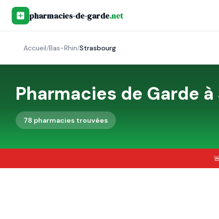
pharmacies-de-garde
.net
Accueil
/
Bas-Rhin
/
Strasbourg
Pharmacies de Garde à
78
pharmacie
s
trouvée
s
