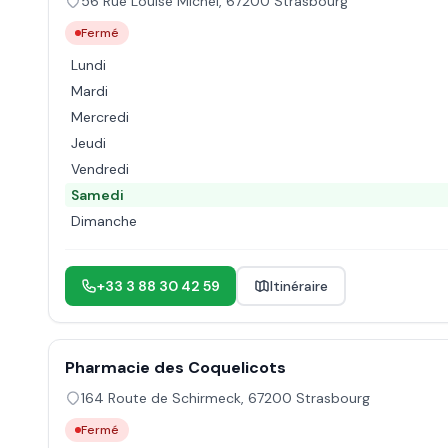
56 Rue Louise Michel
,
67200
Strasbourg
Fermé
Lundi
Mardi
Mercredi
Jeudi
Vendredi
Samedi
Dimanche
+33 3 88 30 42 59
Itinéraire
Pharmacie des Coquelicots
164 Route de Schirmeck
,
67200
Strasbourg
Fermé