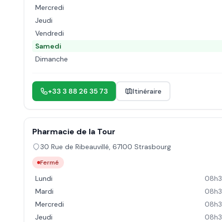
Mercredi
Jeudi
Vendredi
Samedi
Dimanche
+33 3 88 26 35 73
Itinéraire
Pharmacie de la Tour
30 Rue de Ribeauvillé
,
67100
Strasbourg
Fermé
Lundi
08h3
Mardi
08h3
Mercredi
08h3
Jeudi
08h3