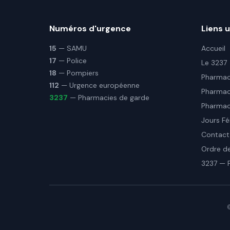
Numéros d'urgence
Liens u
15
— SAMU
Accueil
17
— Police
Le 3237
18
— Pompiers
Pharmaci
112
— Urgence européenne
Pharmac
3237
— Pharmacies de garde
Pharmaci
Jours Fé
Contact
Ordre d
3237 — 