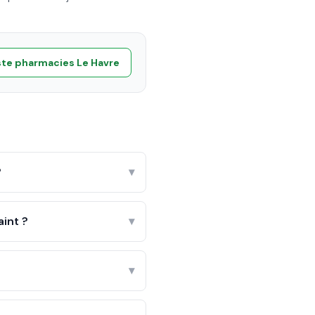
ste pharmacies
Le Havre
?
▾
int ?
▾
▾