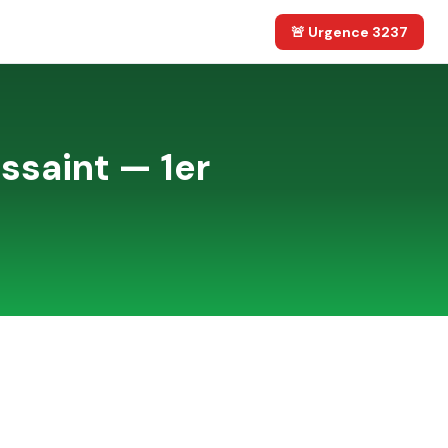
🚨 Urgence 3237
ssaint — 1er