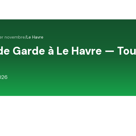
1er novembre
/
Le Havre
de Garde à
Le Havre
—
Tou
026