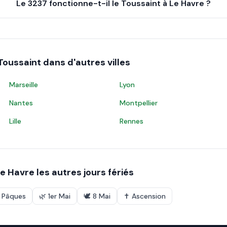
Le 3237 fonctionne-t-il le Toussaint à Le Havre ?
Toussaint
dans d'autres villes
Marseille
Lyon
Nantes
Montpellier
Lille
Rennes
e Havre
les autres jours fériés
e Pâques
🌿
1er Mai
🕊️
8 Mai
✝️
Ascension