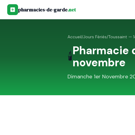
pharmacies-de-garde
.net
Accueil
/
Jours Fériés
/
Toussaint — 
Pharmacie 
🕯️
novembre
Dimanche 1er Novembre 2