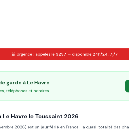
🚨 Urgence : appelez le
3237
— disponible 24h/24, 7j/7
 de garde à
Le Havre
es, téléphones et horaires
à
Le Havre
le
Toussaint
2026
ovembre 2026
) est un
jour férié
en France : la quasi-totalité des ph