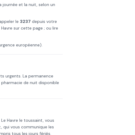
ournée et la nuit, selon un
 appeler le
3237
depuis votre
 Havre
sur cette page ; ou lire
urgence européenne).
nts urgents. La permanence
a pharmacie de nuit disponible
s
Le Havre
le
toussaint
, vous
t, qui vous communique les
mpris tous les jours fériés.