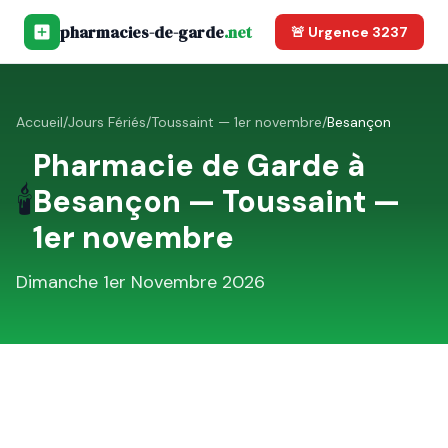
pharmacies-de-garde
.net
🚨 Urgence 3237
Accueil
/
Jours Fériés
/
Toussaint — 1er novembre
/
Besançon
Pharmacie de Garde à
🕯️
Besançon
—
Toussaint —
1er novembre
Dimanche 1er Novembre 2026