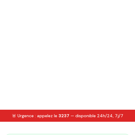
🚨 Urgence : appelez le
3237
— disponible 24h/24, 7j/7