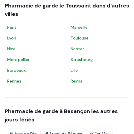
Pharmacie de garde le
Toussaint
dans d'autres
villes
Paris
Marseille
Lyon
Toulouse
Nice
Nantes
Montpellier
Strasbourg
Bordeaux
Lille
Rennes
Reims
Pharmacie de garde à
Besançon
les autres
jours fériés
🎆
Jour de l'An
🐣
Lundi de Pâques
🌿
1er Mai