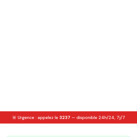
🚨 Urgence : appelez le
3237
— disponible 24h/24, 7j/7