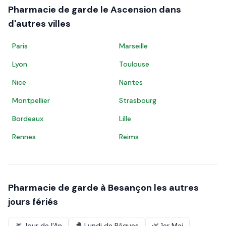
Pharmacie de garde le
Ascension
dans
d'autres villes
Paris
Marseille
Lyon
Toulouse
Nice
Nantes
Montpellier
Strasbourg
Bordeaux
Lille
Rennes
Reims
Pharmacie de garde à
Besançon
les autres
jours fériés
🎆
Jour de l'An
🐣
Lundi de Pâques
🌿
1er Mai