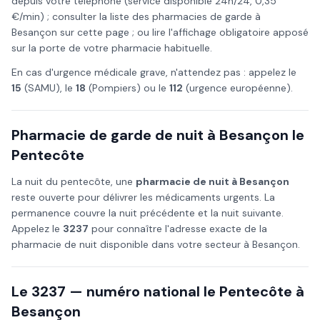
depuis votre téléphone (service disponible 24h/24, 0,35
€/min) ; consulter la liste des pharmacies de garde à
Besançon
sur cette page ; ou lire l'affichage obligatoire apposé
sur la porte de votre pharmacie habituelle.
En cas d'urgence médicale grave, n'attendez pas : appelez le
15
(SAMU), le
18
(Pompiers) ou le
112
(urgence européenne).
Pharmacie de garde de nuit à
Besançon
le
Pentecôte
La nuit du
pentecôte
, une
pharmacie de nuit à
Besançon
reste ouverte pour délivrer les médicaments urgents. La
permanence couvre la nuit précédente et la nuit suivante.
Appelez le
3237
pour connaître l'adresse exacte de la
pharmacie de nuit disponible dans votre secteur à
Besançon
.
Le 3237 — numéro national le
Pentecôte
à
Besançon