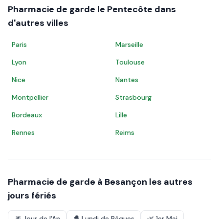
Pharmacie de garde le
Pentecôte
dans
d'autres villes
Paris
Marseille
Lyon
Toulouse
Nice
Nantes
Montpellier
Strasbourg
Bordeaux
Lille
Rennes
Reims
Pharmacie de garde à
Besançon
les autres
jours fériés
🎆
Jour de l'An
🐣
Lundi de Pâques
🌿
1er Mai