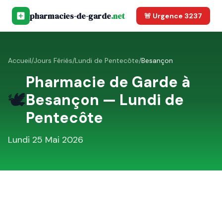
pharmacies-de-garde
.net
🚨 Urgence 3237
Accueil
/
Jours Fériés
/
Lundi de Pentecôte
/
Besançon
Pharmacie de Garde à
🕊️
Besançon
—
Lundi de
Pentecôte
Lundi 25 Mai 2026