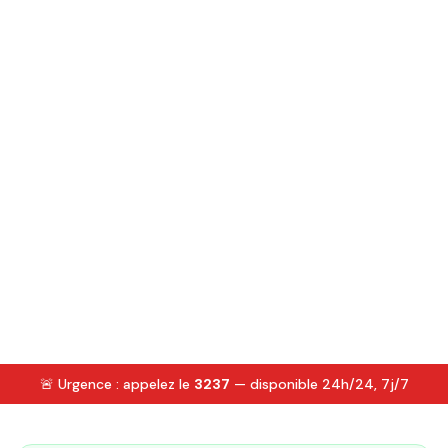
🚨 Urgence : appelez le
3237
— disponible 24h/24, 7j/7