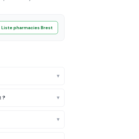
Liste pharmacies
Brest
▾
t ?
▾
▾