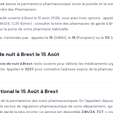
est
assure la permanence pharmaceutique toute la journée et la nuit,
Ordre des Pharmaciens.
arde ouverte à
Brest
le
15 août
2026
, vous avez trois options : appel
4h/24, 0,35 €/min) ; consulter la liste des pharmacies de garde à
Br
ur la porte de votre pharmacie habituelle.
e, n'attendez pas : appelez le
15
(SAMU), le
18
(Pompiers) ou le
112
(
e nuit à
Brest
le
15 Août
ie de nuit à
Brest
reste ouverte pour délivrer les médicaments ur
ante. Appelez le
3237
pour connaître l'adresse exacte de la pharmaci
ional le
15 Août
à
Brest
 de la permanence des soins pharmaceutiques. En l'appelant depui
 le service de régulation pharmaceutique de votre département, qu
 garde la plus proche. Le service est disponible
24h/24, 7j/7
, y co