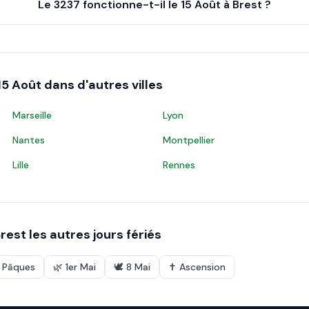
Le 3237 fonctionne-t-il le 15 Août à Brest ?
15 Août
dans d'autres villes
Marseille
Lyon
Nantes
Montpellier
Lille
Rennes
rest
les autres jours fériés
e Pâques
🌿
1er Mai
🕊️
8 Mai
✝️
Ascension