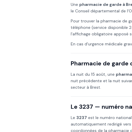
Une
pharmacie de garde à
Br
le Conseil départemental de l'
Pour trouver la pharmacie de g
téléphone (service disponible 2
l'affichage obligatoire apposé s
En cas d'urgence médicale grav
Pharmacie de garde d
La nuit du
15 août
, une
pharmac
nuit précédente et la nuit suiv
secteur à
Brest
.
Le 3237 — numéro nat
Le
3237
est le numéro national
automatiquement redirigé vers
coordonnées de la pharmacie de