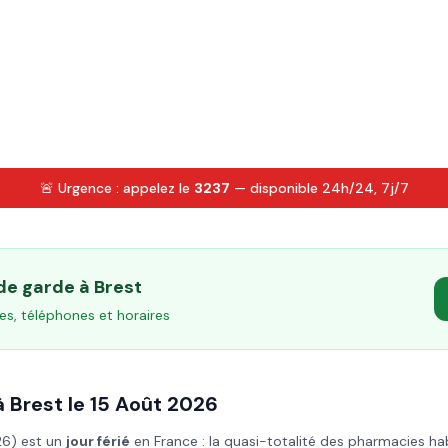
🚨 Urgence : appelez le
3237
— disponible 24h/24, 7j/7
 de garde à
Brest
es, téléphones et horaires
à
Brest
le
15 Août
2026
26
) est un
jour férié
en France : la quasi-totalité des pharmacies ha