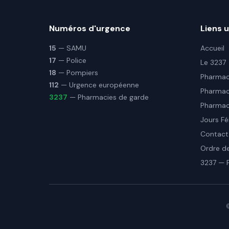
Numéros d'urgence
Liens u
15
— SAMU
Accueil
17
— Police
Le 3237
18
— Pompiers
Pharmaci
112
— Urgence européenne
Pharmac
3237
— Pharmacies de garde
Pharmaci
Jours Fé
Contact
Ordre d
3237 — 