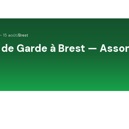
 15 août
/
Brest
 de Garde à
Brest
—
Assom