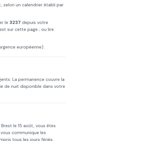
 selon un calendrier établi par
er le
3237
depuis votre
est
sur cette page ; ou lire
urgence européenne).
gents. La permanence couvre la
e de nuit disponible dans votre
s
Brest
le
15 août
, vous êtes
i vous communique les
mpris tous les jours fériés.