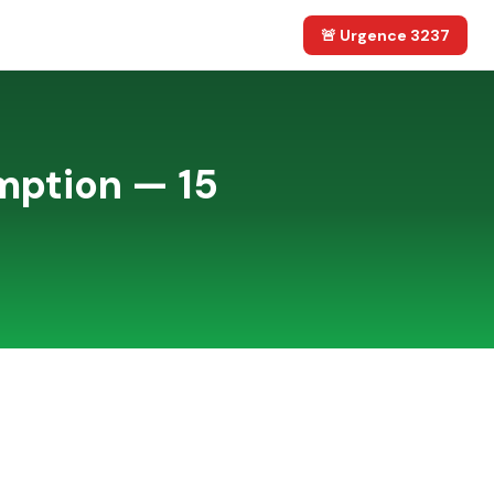
🚨 Urgence 3237
ption — 15