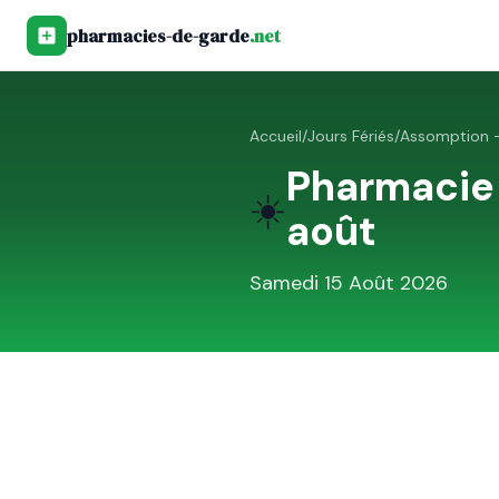
pharmacies-de-garde
.net
Accueil
/
Jours Fériés
/
Assomption —
Pharmacie
☀️
août
Samedi 15 Août 2026