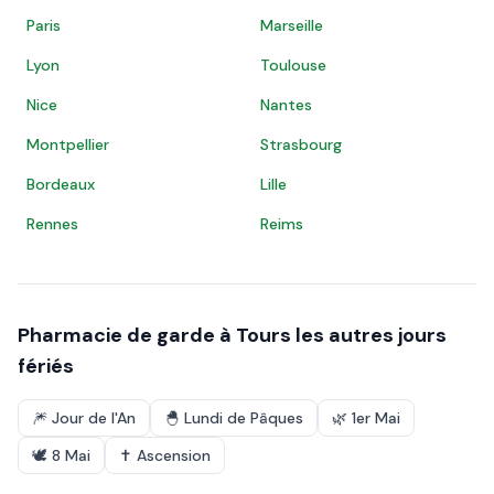
Paris
Marseille
Lyon
Toulouse
Nice
Nantes
Montpellier
Strasbourg
Bordeaux
Lille
Rennes
Reims
Pharmacie de garde à
Tours
les autres jours
fériés
🎆
Jour de l'An
🐣
Lundi de Pâques
🌿
1er Mai
🕊️
8 Mai
✝️
Ascension