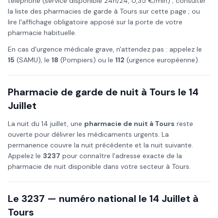
téléphone (service disponible 24h/24, 0,35 €/min) ; consulter
la liste des pharmacies de garde à
Tours
sur cette page ; ou
lire l'affichage obligatoire apposé sur la porte de votre
pharmacie habituelle.
En cas d'urgence médicale grave, n'attendez pas : appelez le
15
(SAMU), le
18
(Pompiers) ou le
112
(urgence européenne).
Pharmacie de garde de nuit à
Tours
le
14
Juillet
La nuit du
14 juillet
, une
pharmacie de nuit à
Tours
reste
ouverte pour délivrer les médicaments urgents. La
permanence couvre la nuit précédente et la nuit suivante.
Appelez le
3237
pour connaître l'adresse exacte de la
pharmacie de nuit disponible dans votre secteur à
Tours
.
Le 3237 — numéro national le
14 Juillet
à
Tours