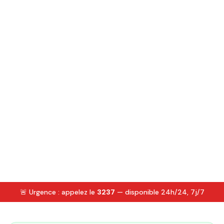
🚨 Urgence : appelez le
3237
— disponible 24h/24, 7j/7