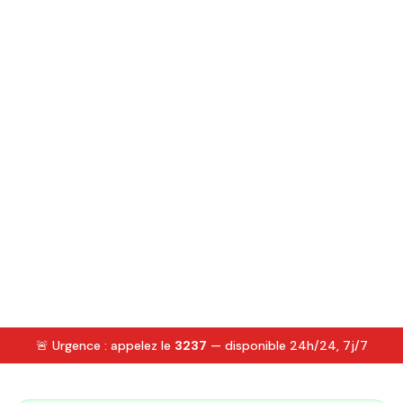
🚨 Urgence : appelez le
3237
— disponible 24h/24, 7j/7