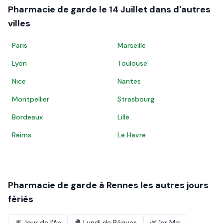
Pharmacie de garde le
14 Juillet
dans d'autres
villes
Paris
Marseille
Lyon
Toulouse
Nice
Nantes
Montpellier
Strasbourg
Bordeaux
Lille
Reims
Le Havre
Pharmacie de garde à
Rennes
les autres jours
fériés
🎆
Jour de l'An
🐣
Lundi de Pâques
🌿
1er Mai