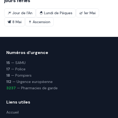
jours fériés
🎆
Jour de l'An
🐣
Lundi de Pâques
🌿
1er Mai
🕊️
8 Mai
✝️
Ascension
Numéros d'urgence
15
— SAMU
17
— Police
18
— Pompiers
112
— Urgence européenne
3237
— Pharmacies de garde
Liens utiles
Accueil