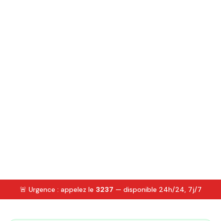
🚨 Urgence : appelez le
3237
— disponible 24h/24, 7j/7