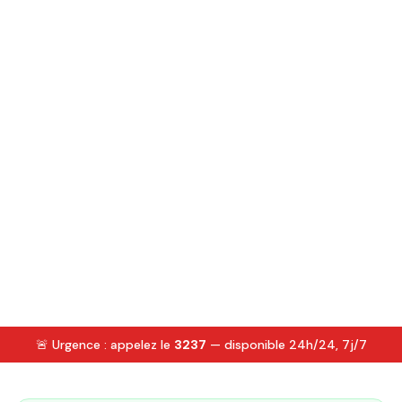
🚨 Urgence : appelez le
3237
— disponible 24h/24, 7j/7