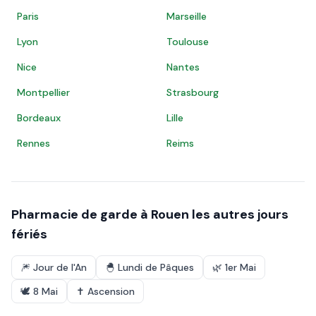
Paris
Marseille
Lyon
Toulouse
Nice
Nantes
Montpellier
Strasbourg
Bordeaux
Lille
Rennes
Reims
Pharmacie de garde à
Rouen
les autres jours
fériés
🎆
Jour de l'An
🐣
Lundi de Pâques
🌿
1er Mai
🕊️
8 Mai
✝️
Ascension