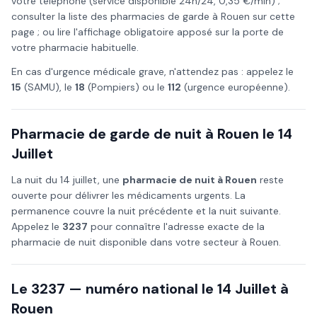
votre téléphone (service disponible 24h/24, 0,35 €/min) ;
consulter la liste des pharmacies de garde à
Rouen
sur cette
page ; ou lire l'affichage obligatoire apposé sur la porte de
votre pharmacie habituelle.
En cas d'urgence médicale grave, n'attendez pas : appelez le
15
(SAMU), le
18
(Pompiers) ou le
112
(urgence européenne).
Pharmacie de garde de nuit à
Rouen
le
14
Juillet
La nuit du
14 juillet
, une
pharmacie de nuit à
Rouen
reste
ouverte pour délivrer les médicaments urgents. La
permanence couvre la nuit précédente et la nuit suivante.
Appelez le
3237
pour connaître l'adresse exacte de la
pharmacie de nuit disponible dans votre secteur à
Rouen
.
Le 3237 — numéro national le
14 Juillet
à
Rouen