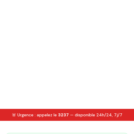
🚨 Urgence : appelez le
3237
— disponible 24h/24, 7j/7