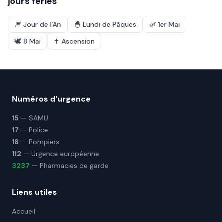
jours fériés
🎆
Jour de l'An
🐣
Lundi de Pâques
🌿
1er Mai
🕊️
8 Mai
✝️
Ascension
Numéros d'urgence
15
— SAMU
17
— Police
18
— Pompiers
112
— Urgence européenne
3237
— Pharmacies de garde
Liens utiles
Accueil