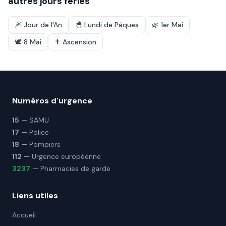
autres jours fériés
🎆
Jour de l'An
🐣
Lundi de Pâques
🌿
1er Mai
🕊️
8 Mai
✝️
Ascension
Numéros d'urgence
15
— SAMU
17
— Police
18
— Pompiers
112
— Urgence européenne
3237
— Pharmacies de garde
Liens utiles
Accueil