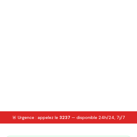
🚨 Urgence : appelez le
3237
— disponible 24h/24, 7j/7