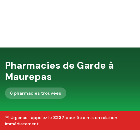
Pharmacies de Garde à
Maurepas
6
pharmacie
s
trouvée
s
🚨 Urgence : appelez le
3237
pour être mis en relation
immédiatement