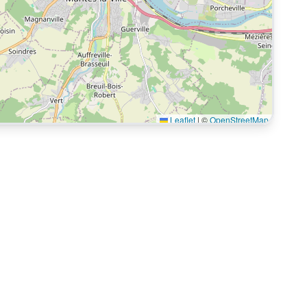
Leaflet
|
©
OpenStreetMap