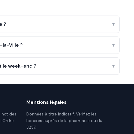
e ?
▾
la-Ville ?
▾
et le week-end ?
▾
Mentions légales
tinct des
Données à titre indicatif. Vérifiez les
 l'Ordre
horaires auprès de la pharmacie ou du
3237.