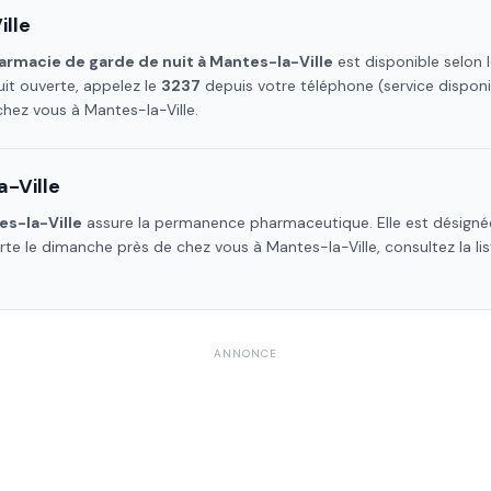
lle
armacie de garde de nuit à
Mantes-la-Ville
est disponible selon 
it ouverte, appelez le
3237
depuis votre téléphone (service dispon
 chez vous à
Mantes-la-Ville
.
-Ville
s-la-Ville
assure la permanence pharmaceutique. Elle est désignée
erte le dimanche près de chez vous à
Mantes-la-Ville
, consultez la l
ANNONCE