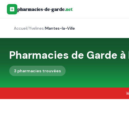
pharmacies-de-garde
.net
Accueil
/
Yvelines
/
Mantes-la-Ville
Pharmacies de Garde à
3
pharmacie
s
trouvée
s
