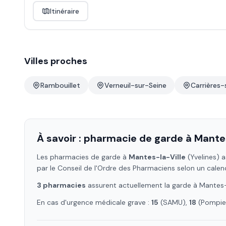
Itinéraire
Villes proches
Rambouillet
Verneuil-sur-Seine
Carrières
À savoir : pharmacie de garde à
Mantes
Les pharmacies de garde à
Mantes-la-Ville
(Yvelines)
a
par le Conseil de l'Ordre des Pharmaciens selon un calen
3
pharmacie
s
assure
nt
actuellement la garde à
Mantes-
En cas d'urgence médicale grave :
15
(SAMU),
18
(Pompier