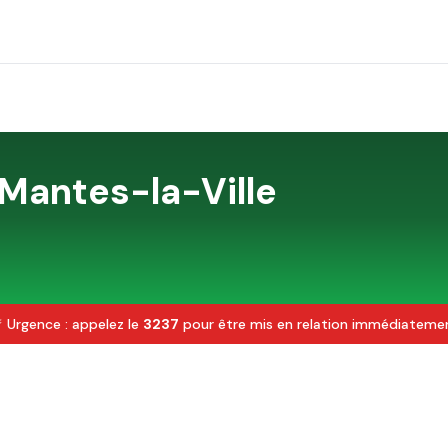
Mantes-la-Ville
 Urgence : appelez le
3237
pour être mis en relation immédiateme