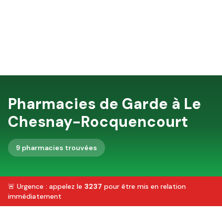
Pharmacies de Garde à
Le
Chesnay-Rocquencourt
9
pharmacie
s
trouvée
s
🚨 Urgence : appelez le
3237
pour être mis en relation
immédiatement