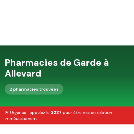
Pharmacies de Garde à
Allevard
2
pharmacie
s
trouvée
s
🚨 Urgence : appelez le
3237
pour être mis en relation
immédiatement