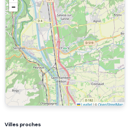
−
Leaflet
|
©
OpenStreetMap
Villes proches