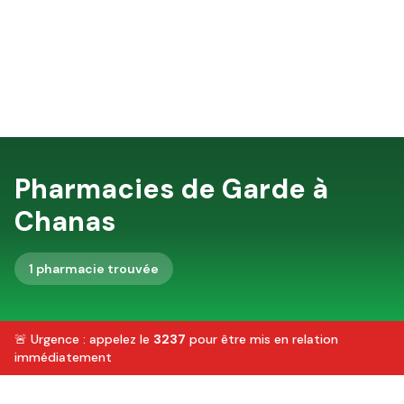
Pharmacies de Garde à
Chanas
1
pharmacie
trouvée
🚨 Urgence : appelez le
3237
pour être mis en relation
immédiatement