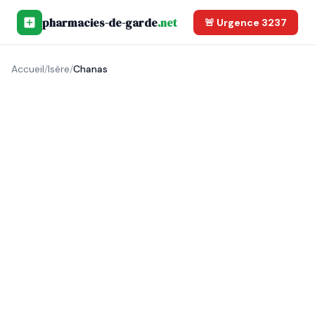
pharmacies-de-garde
.net
🚨 Urgence 3237
Accueil
/
Isère
/
Chanas