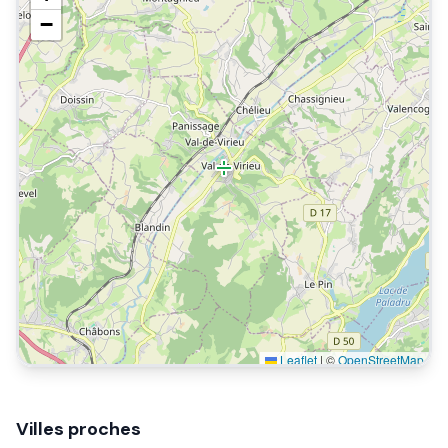
−
Leaflet
|
©
OpenStreetMap
Villes proches