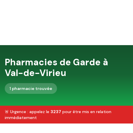
Pharmacies de Garde à
Val-de-Virieu
1
pharmacie
trouvée
🚨 Urgence : appelez le
3237
pour être mis en relation
immédiatement