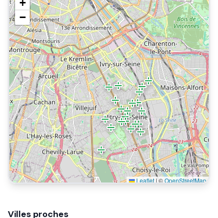
+
−
Leaflet
|
©
OpenStreetMap
Villes proches