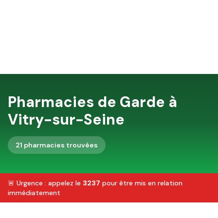
Pharmacies de Garde à
Vitry-sur-Seine
21
pharmacie
s
trouvée
s
🚨 Urgence : appelez le
3237
pour être mis en relation
immédiatement