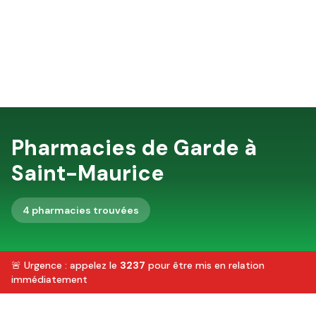
Pharmacies de Garde à
Saint-Maurice
4
pharmacie
s
trouvée
s
🚨 Urgence : appelez le
3237
pour être mis en relation
immédiatement