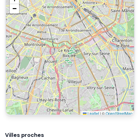
−
Leaflet
|
©
OpenStreetMap
Villes proches