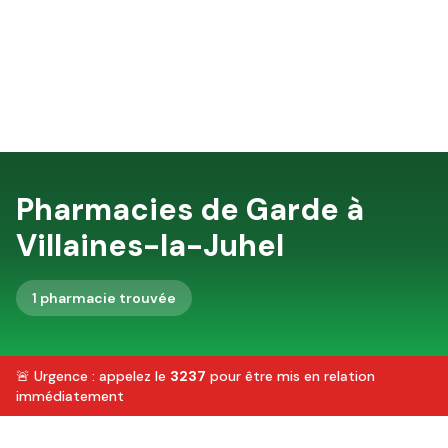
Pharmacies de Garde à
Villaines-la-Juhel
1
pharmacie
trouvée
🚨 Urgence : appelez le
3237
pour être mis en relation
immédiatement