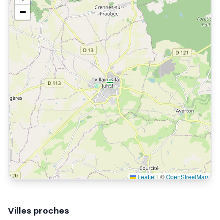
−
Leaflet
|
©
OpenStreetMap
Villes proches