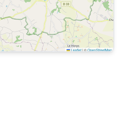
Leaflet
|
©
OpenStreetMap