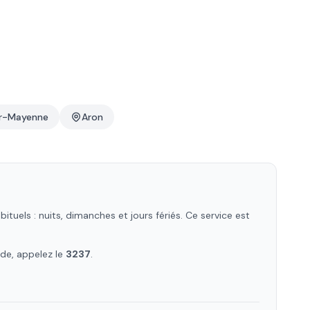
r-Mayenne
Aron
uels : nuits, dimanches et jours fériés. Ce service est
rde, appelez le
3237
.