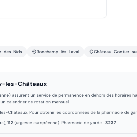
re-des-Nids
Bonchamp-lès-Laval
Château-Gontier-su
y-les-Châteaux
enne)
assurent un service de permanence en dehors des horaires habit
 un calendrier de rotation mensuel.
les-Châteaux
. Pour obtenir les coordonnées de la pharmacie de ga
s),
112
(urgence européenne). Pharmacie de garde :
3237
.