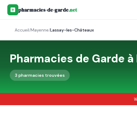
pharmacies-de-garde
.net
Accueil
/
Mayenne
/
Lassay-les-Châteaux
Pharmacies de Garde à
3
pharmacie
s
trouvée
s
