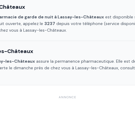
-Châteaux
armacie de garde de nuit à
Lassay-les-Châteaux
est disponible 
it ouverte, appelez le
3237
depuis votre téléphone (service dispon
 chez vous à
Lassay-les-Châteaux
.
es-Châteaux
ay-les-Châteaux
assure la permanence pharmaceutique. Elle est dé
verte le dimanche près de chez vous à
Lassay-les-Châteaux
, consul
ANNONCE