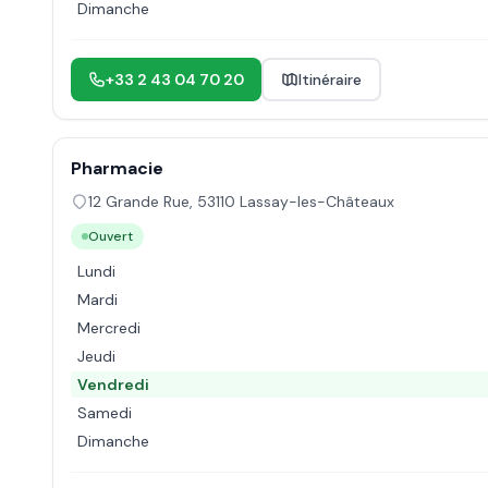
Dimanche
+33 2 43 04 70 20
Itinéraire
Pharmacie
12 Grande Rue
,
53110
Lassay-les-Châteaux
Ouvert
Lundi
Mardi
Mercredi
Jeudi
Vendredi
Samedi
Dimanche