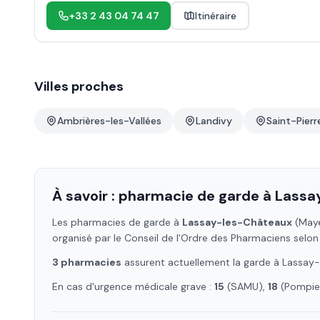
+33 2 43 04 74 47
Itinéraire
Villes proches
Ambrières-les-Vallées
Landivy
Saint-Pier
À savoir : pharmacie de garde à
Lassa
Les pharmacies de garde à
Lassay-les-Châteaux
(May
organisé par le Conseil de l'Ordre des Pharmaciens selon
3
pharmacie
s
assure
nt
actuellement la garde à
Lassay-
En cas d'urgence médicale grave :
15
(SAMU),
18
(Pompier