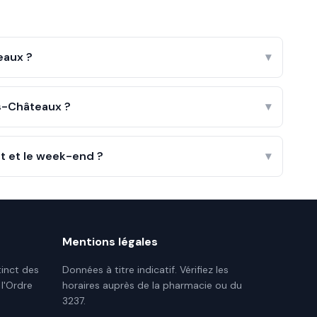
eaux ?
▾
s-Châteaux ?
▾
t et le week-end ?
▾
Mentions légales
tinct des
Données à titre indicatif. Vérifiez les
 l'Ordre
horaires auprès de la pharmacie ou du
3237.