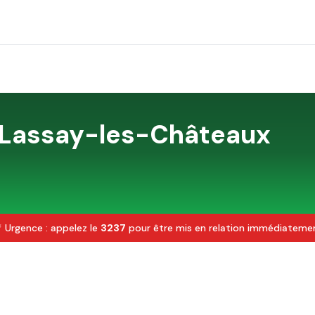
Lassay-les-Châteaux
 Urgence : appelez le
3237
pour être mis en relation immédiateme