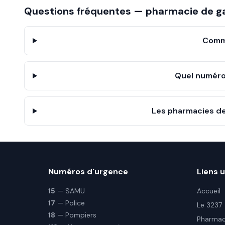
Questions fréquentes — pharmacie de g
Comme
Quel numéro
Les pharmacies de
Numéros d'urgence
Liens u
15
— SAMU
Accueil
17
— Police
Le 3237
18
— Pompiers
Pharmaci