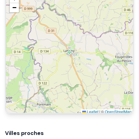
−
Leaflet
|
©
OpenStreetMap
Villes proches