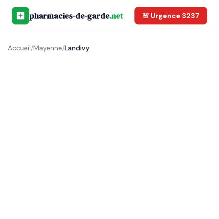
pharmacies-de-garde
.net
🚨 Urgence 3237
Accueil
/
Mayenne
/
Landivy