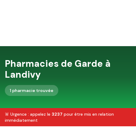
Pharmacies de Garde à
Landivy
1
pharmacie
trouvée
🚨 Urgence : appelez le
3237
pour être mis en relation
immédiatement