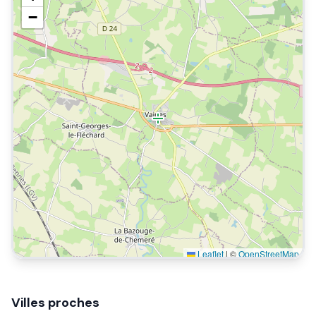
−
Leaflet
|
©
OpenStreetMap
Villes proches