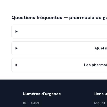
Questions fréquentes — pharmacie de g
Quel 
Les pharmac
Numéros d'urgence
Liens u
15
— SAMU
Accueil