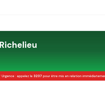
Richelieu
 Urgence : appelez le
3237
pour être mis en relation immédiateme