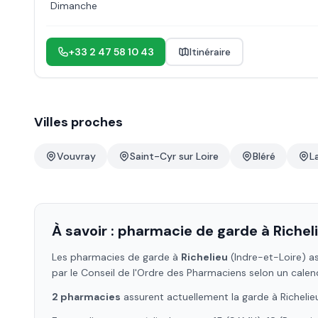
Dimanche
+33 2 47 58 10 43
Itinéraire
Villes proches
Vouvray
Saint-Cyr sur Loire
Bléré
L
À savoir : pharmacie de garde à
Richel
Les pharmacies de garde à
Richelieu
(Indre-et-Loire)
as
par le Conseil de l'Ordre des Pharmaciens selon un calen
2
pharmacie
s
assure
nt
actuellement la garde à
Richelie