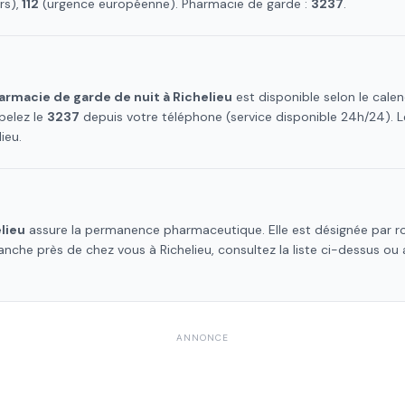
s),
112
(urgence européenne). Pharmacie de garde :
3237
.
armacie de garde de nuit à
Richelieu
est disponible selon le cale
pelez le
3237
depuis votre téléphone (service disponible 24h/24).
lieu
.
lieu
assure la permanence pharmaceutique. Elle est désignée par ro
manche près de chez vous à
Richelieu
, consultez la liste ci-dessus ou
ANNONCE