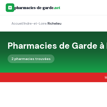
pharmacies-de-garde
.net
Accueil
/
Indre-et-Loire
/
Richelieu
Pharmacies de Garde à
2
pharmacie
s
trouvée
s
