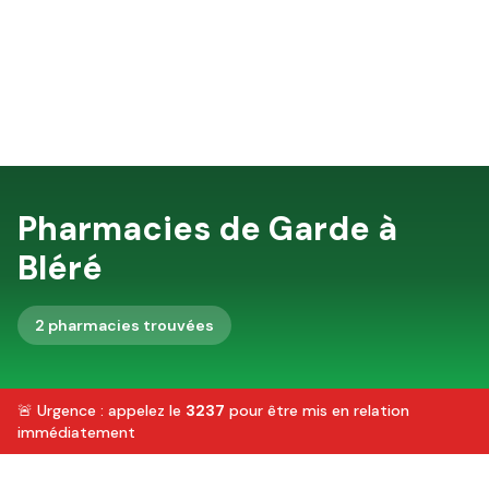
Pharmacies de Garde à
Bléré
2
pharmacie
s
trouvée
s
🚨 Urgence : appelez le
3237
pour être mis en relation
immédiatement