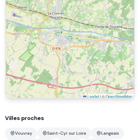
Leaflet
|
©
OpenStreetMap
Villes proches
Vouvray
Saint-Cyr sur Loire
Langeais