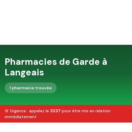
Pharmacies de Garde à
Langeais
1
pharmacie
trouvée
🚨 Urgence : appelez le
3237
pour être mis en relation
immédiatement