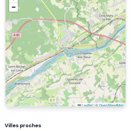
−
Leaflet
|
©
OpenStreetMap
Villes proches