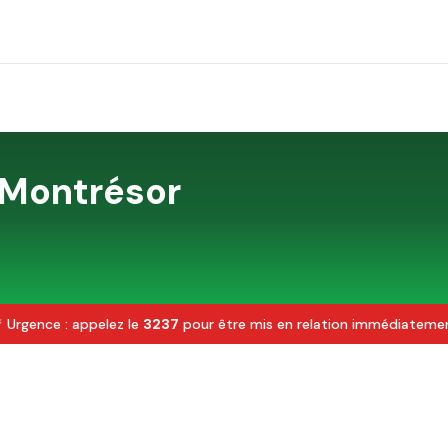
Montrésor
 Urgence : appelez le
3237
pour être mis en relation immédiateme