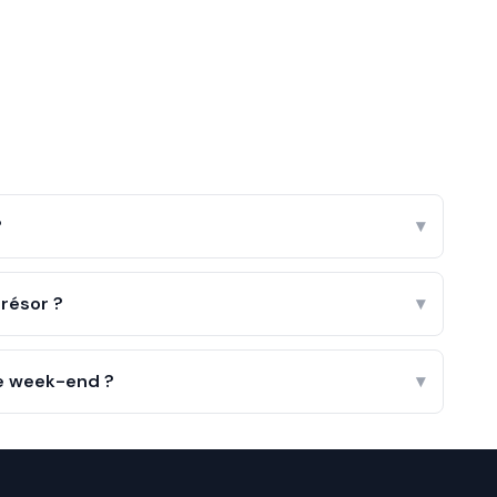
?
▾
résor ?
▾
le week-end ?
▾