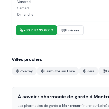
Vendredi
Samedi
Dimanche
+33 2 47 92 60 10
Itinéraire
Villes proches
Vouvray
Saint-Cyr sur Loire
Bléré
L
À savoir : pharmacie de garde à
Montr
Les pharmacies de garde à
Montrésor
(Indre-et-Loire)
a