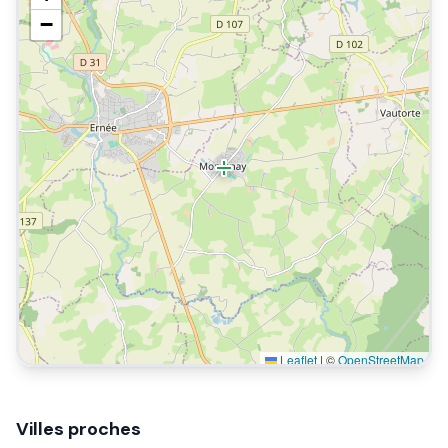
−
Leaflet
|
©
OpenStreetMap
Villes proches