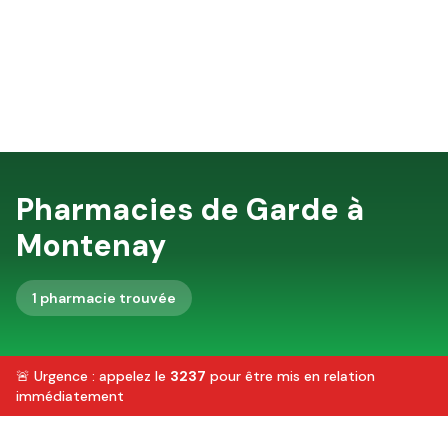
Pharmacies de Garde à
Montenay
1
pharmacie
trouvée
🚨 Urgence : appelez le
3237
pour être mis en relation
immédiatement