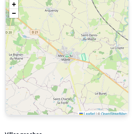
+
−
Leaflet
|
©
OpenStreetMap