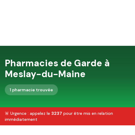
Pharmacies de Garde à
Meslay-du-Maine
1
pharmacie
trouvée
🚨 Urgence : appelez le
3237
pour être mis en relation
immédiatement