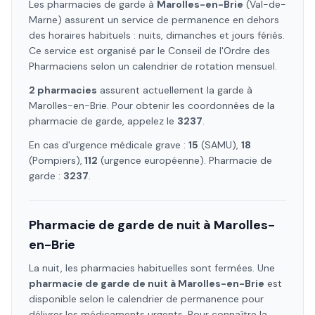
Les pharmacies de garde à
Marolles-en-Brie
(Val-de-
Marne)
assurent un service de permanence en dehors
des horaires habituels : nuits, dimanches et jours fériés.
Ce service est organisé par le Conseil de l'Ordre des
Pharmaciens selon un calendrier de rotation mensuel.
2
pharmacie
s
assure
nt
actuellement la garde à
Marolles-en-Brie
. Pour obtenir les coordonnées de la
pharmacie de garde, appelez le
3237
.
En cas d'urgence médicale grave :
15
(SAMU),
18
(Pompiers),
112
(urgence européenne). Pharmacie de
garde :
3237
.
Pharmacie de garde de nuit à
Marolles-
en-Brie
La nuit, les pharmacies habituelles sont fermées. Une
pharmacie de garde de nuit à
Marolles-en-Brie
est
disponible selon le calendrier de permanence pour
délivrer les médicaments urgents. Pour connaître la