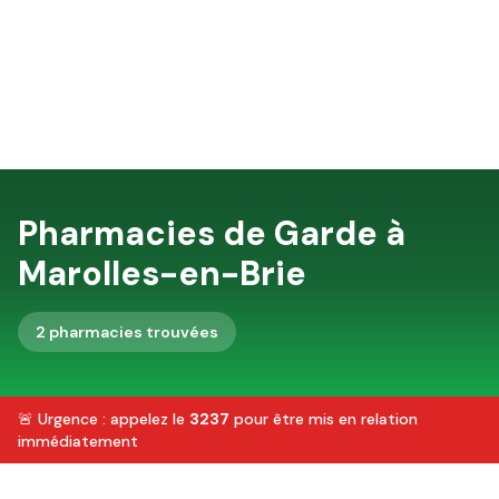
Pharmacies de Garde à
Marolles-en-Brie
2
pharmacie
s
trouvée
s
🚨 Urgence : appelez le
3237
pour être mis en relation
immédiatement