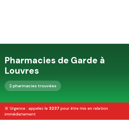
Pharmacies de Garde à
Louvres
2
pharmacie
s
trouvée
s
🚨 Urgence : appelez le
3237
pour être mis en relation
immédiatement