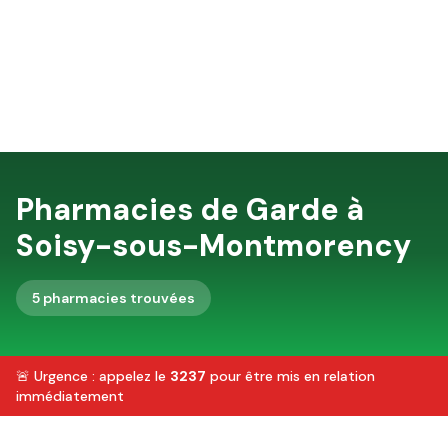
Pharmacies de Garde à
Soisy-sous-Montmorency
5
pharmacie
s
trouvée
s
🚨 Urgence : appelez le
3237
pour être mis en relation
immédiatement