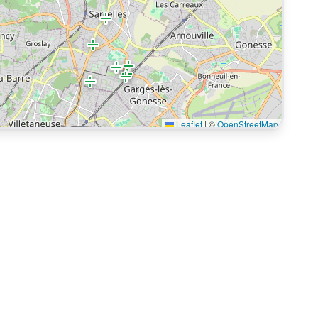
Leaflet
|
©
OpenStreetMap