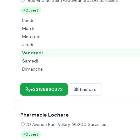
1 Rue Éric de Saint-Sauveur
,
95200
Sarcelles
Ouvert
Lundi
Mardi
Mercredi
Jeudi
Vendredi
Samedi
Dimanche
+33139860372
Itinéraire
Pharmacie Lochere
20 Avenue Paul Valéry
,
95200
Sarcelles
Ouvert