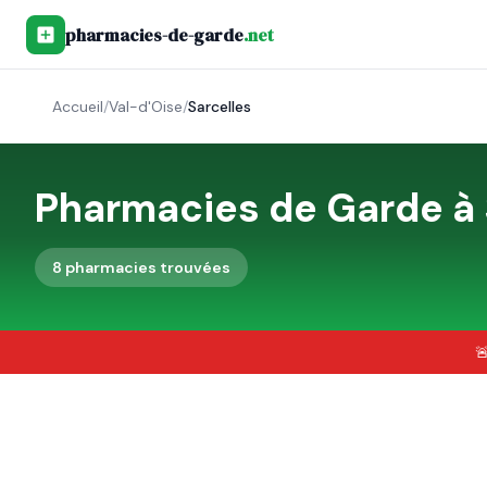
pharmacies-de-garde
.net
Accueil
/
Val-d'Oise
/
Sarcelles
Pharmacies de Garde à
8
pharmacie
s
trouvée
s
