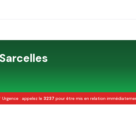
Sarcelles
 Urgence : appelez le
3237
pour être mis en relation immédiateme