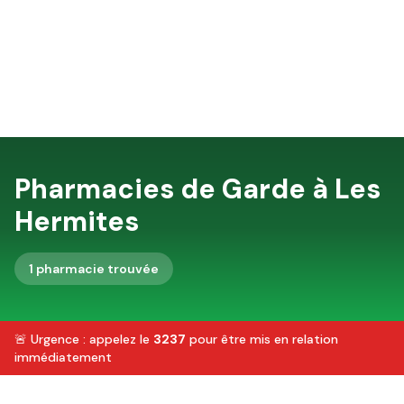
Pharmacies de Garde à
Les
Hermites
1
pharmacie
trouvée
🚨 Urgence : appelez le
3237
pour être mis en relation
immédiatement