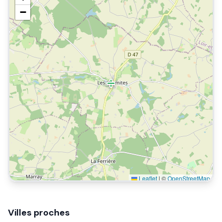
−
Leaflet
|
©
OpenStreetMap
Villes proches