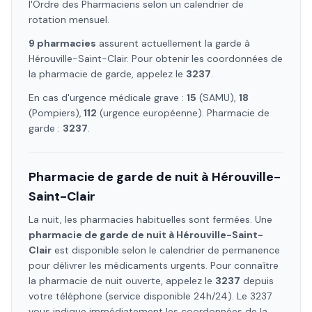
l'Ordre des Pharmaciens selon un calendrier de
rotation mensuel.
9
pharmacie
s
assure
nt
actuellement la garde à
Hérouville-Saint-Clair
. Pour obtenir les coordonnées de
la pharmacie de garde, appelez le
3237
.
En cas d'urgence médicale grave :
15
(SAMU),
18
(Pompiers),
112
(urgence européenne). Pharmacie de
garde :
3237
.
Pharmacie de garde de nuit à
Hérouville-
Saint-Clair
La nuit, les pharmacies habituelles sont fermées. Une
pharmacie de garde de nuit à
Hérouville-Saint-
Clair
est disponible selon le calendrier de permanence
pour délivrer les médicaments urgents. Pour connaître
la pharmacie de nuit ouverte, appelez le
3237
depuis
votre téléphone (service disponible 24h/24). Le 3237
vous indique immédiatement les coordonnées de la