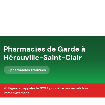
Pharmacies de Garde à
Hérouville-Saint-Clair
9
pharmacie
s
trouvée
s
🚨 Urgence : appelez le
3237
pour être mis en relation
immédiatement