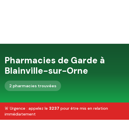
Pharmacies de Garde à
Blainville-sur-Orne
2
pharmacie
s
trouvée
s
🚨 Urgence : appelez le
3237
pour être mis en relation
immédiatement