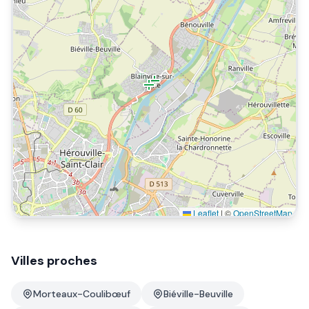
Leaflet
|
©
OpenStreetMap
Villes proches
Morteaux-Coulibœuf
Biéville-Beuville