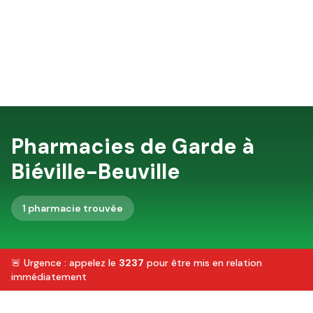
Pharmacies de Garde à
Biéville-Beuville
1
pharmacie
trouvée
🚨 Urgence : appelez le
3237
pour être mis en relation
immédiatement