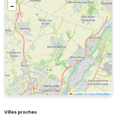
−
Leaflet
|
©
OpenStreetMap
Villes proches