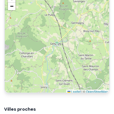
−
Leaflet
|
©
OpenStreetMap
Villes proches