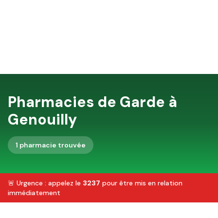
Pharmacies de Garde à
Genouilly
1
pharmacie
trouvée
🚨 Urgence : appelez le
3237
pour être mis en relation
immédiatement