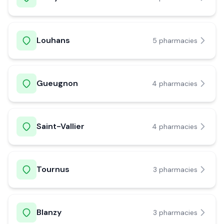
Louhans
5
pharmacie
s
Gueugnon
4
pharmacie
s
Saint-Vallier
4
pharmacie
s
Tournus
3
pharmacie
s
Blanzy
3
pharmacie
s