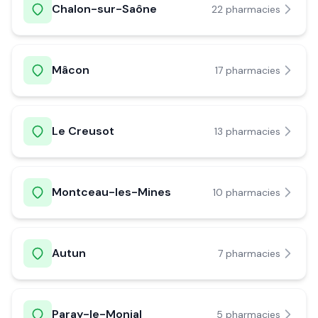
Chalon-sur-Saône
22
pharmacie
s
Mâcon
17
pharmacie
s
Le Creusot
13
pharmacie
s
Montceau-les-Mines
10
pharmacie
s
Autun
7
pharmacie
s
Paray-le-Monial
5
pharmacie
s