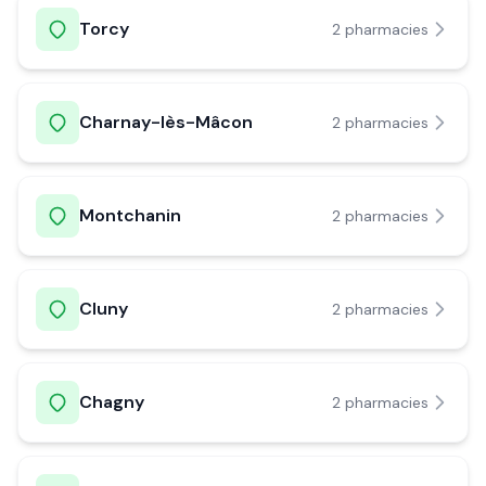
Torcy
2
pharmacie
s
Charnay-lès-Mâcon
2
pharmacie
s
Montchanin
2
pharmacie
s
Cluny
2
pharmacie
s
Chagny
2
pharmacie
s