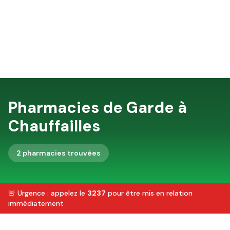
Pharmacies de Garde à
Chauffailles
2
pharmacie
s
trouvée
s
🚨 Urgence : appelez le
3237
pour être mis en relation
immédiatement